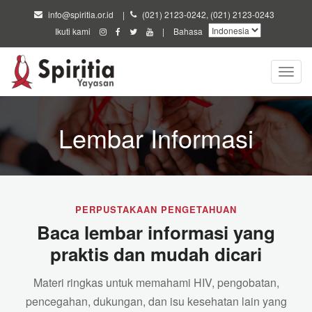
Lewati
info@spiritia.or.id
|
(021) 2123-0242, (021) 2123-0243
ke
Ikuti kami
|
Bahasa
konten
utama
Toggl
navig
Lembar Informasi
PERPUSTAKAAN PENGETAHUAN
Baca lembar informasi yang
praktis dan mudah dicari
Materi ringkas untuk memahami HIV, pengobatan,
pencegahan, dukungan, dan isu kesehatan lain yang