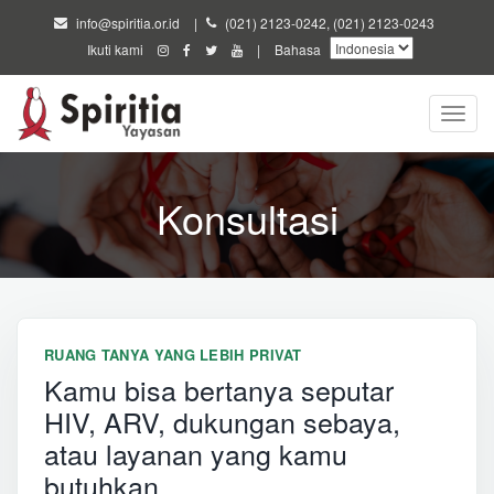
Lewati
info@spiritia.or.id
|
(021) 2123-0242, (021) 2123-0243
ke
Ikuti kami
|
Bahasa
konten
utama
Toggl
navig
Konsultasi
RUANG TANYA YANG LEBIH PRIVAT
Kamu bisa bertanya seputar
HIV, ARV, dukungan sebaya,
atau layanan yang kamu
butuhkan.