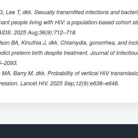
Lee T, dkk. Sexually transmitted infections and bacteri
nant people living with HIV: a population-based cohort st
AIDS. 2025 Aug;36(9):712–718.
son BA, Kinuthia J, dkk. Chlamydia, gonorrhea, and inci
dict preterm birth despite treatment. Journal of Infectio
5–2093.
 MA, Barry M, dkk. Probability of vertical HIV transmissi
ression. Lancet HIV. 2025 Sep;12(9):e638–e648.