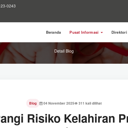
123-0243
Beranda
Pusat Informasi
Direktor
Detail Blog
Blog
04 November 2025
311 kali dilihat
angi Risiko Kelahiran P