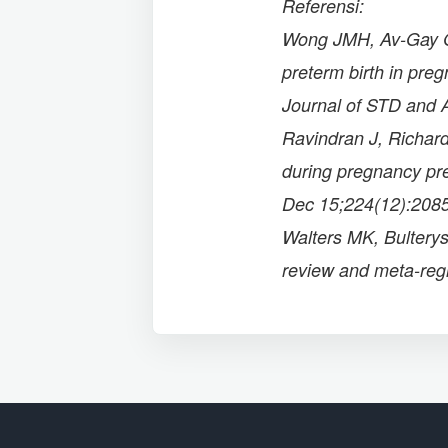
Referensi:
Wong JMH, Av-Gay G, 
preterm birth in preg
Journal of STD and 
Ravindran J, Richard
during pregnancy pre
Dec 15;224(12):208
Walters MK, Bulterys
review and meta-reg