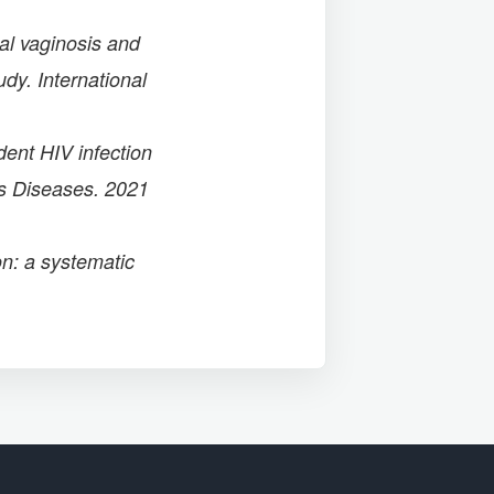
al vaginosis and
udy. International
dent HIV infection
us Diseases. 2021
on: a systematic