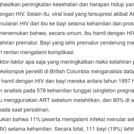
hasilkan peningkatan kesehatan dan harapan hidup ya
ngan HIV. Selain itu, viral load yang tersupresi akibat A
nularan HIV dari ibu ke bayi selama kehamilan dan pros
 menemukan bahwa, secara umum, ibu hamil dengan HIV m
ahiran prematur. Bayi yang lahir prematur cenderung me
ih rentan mengalami komplikasi.
tor-faktor apa saja yang meningkatkan risiko kelahiran
kelompok peneliti di British Columbia menganalisis dat
u hamil dengan HIV dan bayi mereka antara tahun 1997 
 analisis pada 578 kehamilan tunggal (singleton pregna
bu menggunakan ART sebelum melahirkan, dan 80% di an
 pada saat persalinan.
ukan bahwa 11% peserta mengalami infeksi menular sek
(BV) selama kehamilan. Secara total, 111 bayi (19%) lahi