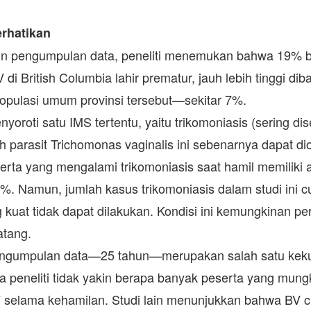
erhatikan
n pengumpulan data, peneliti menemukan bahwa 19% bay
di British Columbia lahir prematur, jauh lebih tinggi dib
populasi umum provinsi tersebut—sekitar 7%.
nyoroti satu IMS tertentu, yaitu trikomoniasis (sering dis
 parasit Trichomonas vaginalis ini sebenarnya dapat diob
rta yang mengalami trikomoniasis saat hamil memiliki 
%. Namun, jumlah kasus trikomoniasis dalam studi ini c
ng kuat tidak dapat dilakukan. Kondisi ini kemungkinan perl
atang.
ngumpulan data—25 tahun—merupakan salah satu keku
ra peneliti tidak yakin berapa banyak peserta yang mungk
V selama kehamilan. Studi lain menunjukkan bahwa BV 