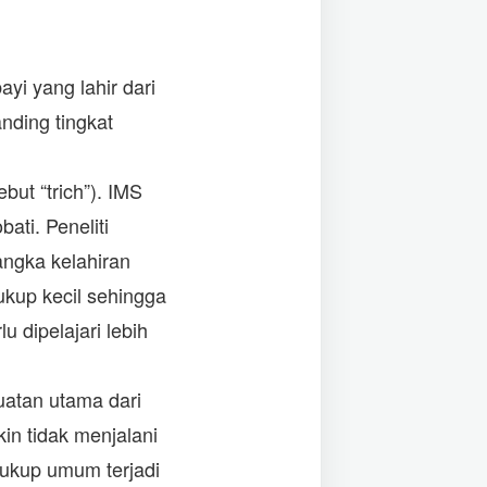
i yang lahir dari
anding tingkat
ebut “trich”). IMS
ati. Peneliti
angka kelahiran
ukup kecil sehingga
u dipelajari lebih
atan utama dari
in tidak menjalani
cukup umum terjadi