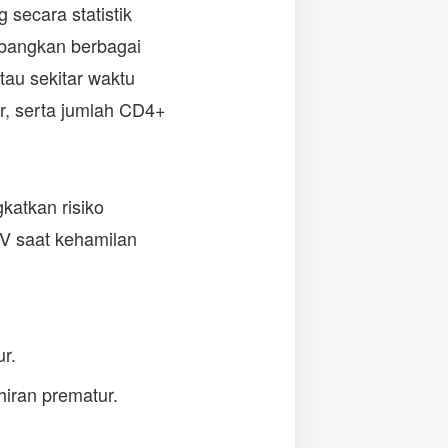
 secara statistik
mbangkan berbagai
tau sekitar waktu
or, serta jumlah CD4+
katkan risiko
BV saat kehamilan
r.
iran prematur.