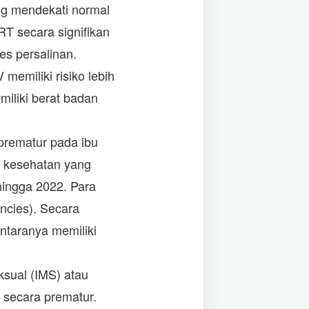
ng mendekati normal
RT secara signifikan
es persalinan.
emiliki risiko lebih
miliki berat badan
 prematur pada ibu
a kesehatan yang
hingga 2022. Para
ncies). Secara
taranya memiliki
sual (IMS) atau
r secara prematur.