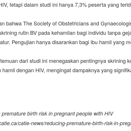
V, tetapi dalam studi ini hanya 7,3% peserta yang teride
n bahwa The Society of Obstetricians and Gynaecologis
ining rutin BV pada kehamilan bagi individu tanpa geja
matur. Pengujian hanya disarankan bagi ibu hamil yang 
temuan dari studi ini menegaskan pentingnya skrining 
 hamil dengan HIV, mengingat dampaknya yang signifika
g premature birth risk in pregnant people with HIV
catie.ca/catie-news/reducing-premature-birth-risk-in-pre