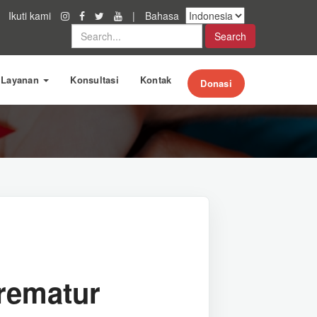
Ikuti kami
|
Bahasa
Search
i Layanan
Konsultasi
Kontak
Donasi
rematur