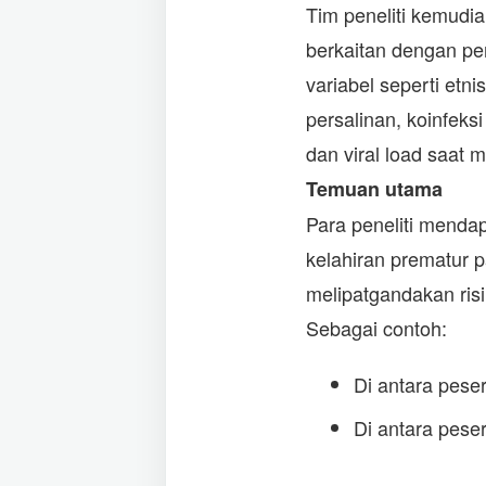
Tim peneliti kemudia
berkaitan dengan pe
variabel seperti etn
persalinan, koinfeks
dan viral load saat m
Temuan utama
Para peneliti menda
kelahiran prematur 
melipatgandakan risi
Sebagai contoh:
Di antara pese
Di antara pese